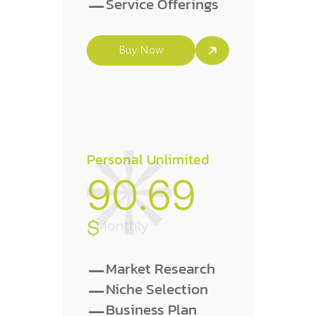
-
Service Offerings
Buy Now
Personal Unlimited
90.69
$
/ Monthly
-
Market Research
-
Niche Selection
-
Business Plan