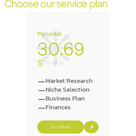
Choose our service plan
Personal
30.69
$
/ Monthly
-
Market Research
-
Niche Selection
-
Business Plan
-
Finances
Buy Now