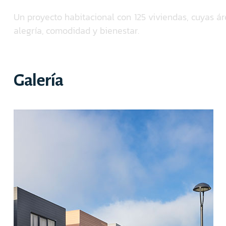
Un proyecto habitacional con 125 viviendas, cuyas á
alegría, comodidad y bienestar.
Galería