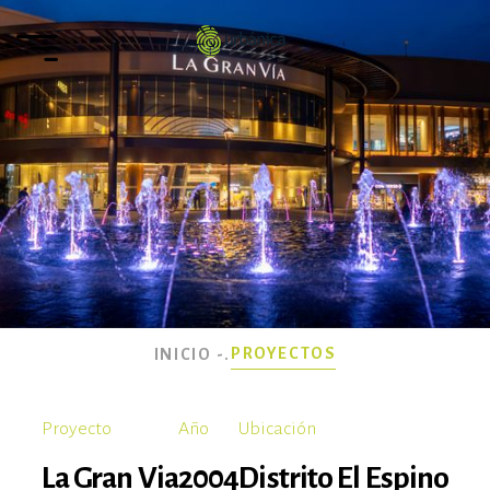
PROYECTOS
INICIO -
.
Proyecto
Año
Ubicación
La Gran Via
2004
Distrito El Espino