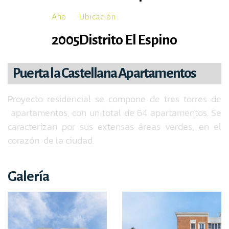
Año
Ubicación
2005
Distrito El Espino
Puerta la Castellana Apartamentos
Proyecto residencial se compone de tres torres de
apartamentos, con un total de 64 apartamentos. Se
caracterizan por sus extensas áreas verdes, en el
corazón de la ciudad.
Galería