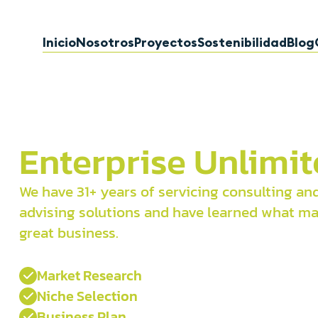
Inicio
Nosotros
Proyectos
Sostenibilidad
Blog
Enterprise Unlimi
We have 31+ years of servicing consulting an
advising solutions and have learned what ma
great business.
Market Research

Niche Selection

Business Plan
