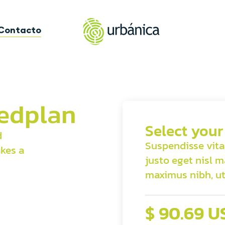
Contacto
ted
plan
Select your
d
Suspendisse vita
kes a
justo eget nisl 
maximus nibh, ut
$ 90.69 U