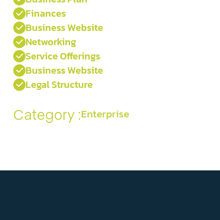
Finances

Business Website

Networking

Service Offerings

Business Website

Legal Structure

Category :
Enterprise