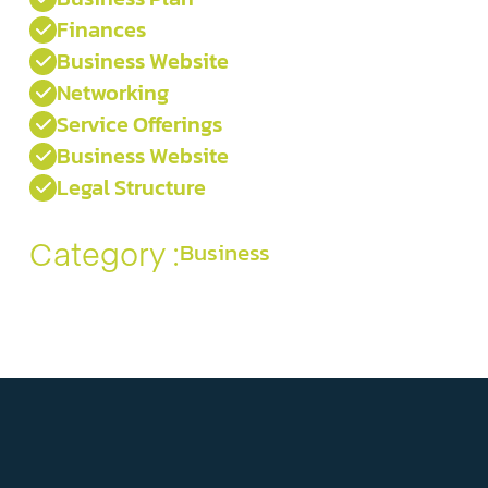
Finances

Business Website

Networking

Service Offerings

Business Website

Legal Structure

Category :
Business