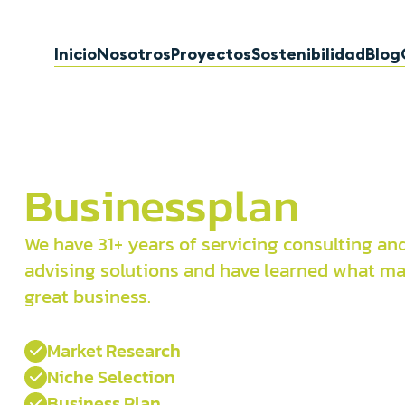
Inicio
Nosotros
Proyectos
Sostenibilidad
Blog
Business
plan
We have 31+ years of servicing consulting an
advising solutions and have learned what ma
great business.
Market Research

Niche Selection

Business Plan
